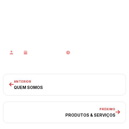
PORTFÓLIO
PORTFÓLIO Somos uma empresa especializada em
Tecnologia de Informação e Publicidade desde 2004
no mercado. Desenvolvemos sistemas de acordo com
as necessidades …
admin
25 de janeiro de 2021
1 min de leitura
ANTERIOR
QUEM SOMOS
PRÓXIMO
PRODUTOS & SERVIÇOS